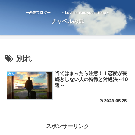
ー恋愛ブログー ～Love makes you strong～
チャペルの扉
別れ
当てはまったら注意！！恋愛が長
恋人
続きしない人の特徴と対処法～10
選～
2023.05.25
スポンサーリンク