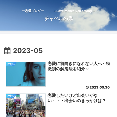
ー恋愛ブログー ～Love makes you strong～
チャペルの扉
2023-05
恋愛に前向きになれない人へ～特
片想い
徴別の解消法を紹介～
2023.05.30
恋愛したいけど出会いがな
片想い
い・・・出会いのきっかけは？